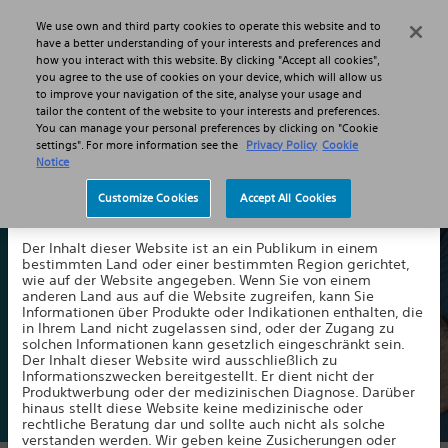
MENU
We use own and third party cookies to operate this website and to
Haftungsausschluss
have a better understanding of your interests and preferences and
how you interact with this website. By clicking "Accept all cookies",
you agree to the use of cookies on your device, which will allow us
to improve your navigation of the site, analyse your usage and
tailor the content of the website to your interests and preferences.
You can manage your personal preferences by clicking on "Cookie
settings". For more information see the
Privacy Policy
Cookie
Notice
Rückenmarkstimulation ausprobieren
Customize Cookies
Accept All Cookies
Willkommen auf unserer Website. Indem Sie auf die
Mit Hilfe eines temporär implantierten SCS-Systems können
Schaltfläche unten klicken, akzeptieren Sie Folgendes:
Sie die Therapie ausprobieren und deren Wirkung aus erster
Der Inhalt dieser Website ist an ein Publikum in einem
Hand erfahren.
bestimmten Land oder einer bestimmten Region gerichtet,
wie auf der Website angegeben. Wenn Sie von einem
anderen Land aus auf die Website zugreifen, kann Sie
Informationen über Produkte oder Indikationen enthalten, die
Kontaktieren Sie uns
in Ihrem Land nicht zugelassen sind, oder der Zugang zu
solchen Informationen kann gesetzlich eingeschränkt sein.
Der Inhalt dieser Website wird ausschließlich zu
Informationszwecken bereitgestellt. Er dient nicht der
Produktwerbung oder der medizinischen Diagnose. Darüber
hinaus stellt diese Website keine medizinische oder
rechtliche Beratung dar und sollte auch nicht als solche
verstanden werden. Wir geben keine Zusicherungen oder