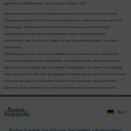
platform.eu/sip2016booklet. Last Accessed: 09 March 2017
Dieses Material dient nur zu Informationszwecken und ist nicht für medizinische
Diagnosen gedacht. Diese Informationen stellen keine medizinische oder rechtliche
Beratung dar, und Boston Scientific gibt keine Zusicherung hinsichtlich des
medizinischen Nutzens dieser Informationen. Boston Scientific empfiehlt
nachdrücklich, dass Sie in allen Fragen, die Ihre Gesundheit betreffen, Ihren Arzt
konsultieren.
ACHTUNG: Laut Gesetz dürfen diese Geräte nur von einem Arzt oder auf ärztliche
Anordnung verkauft werden. Indikationen, Kontraindikationen, Warnhinweise und
Gebrauchsanweisungen finden Sie auf dem Produktetikett, das jedem Gerät beiliegt,
oder unter www.IFU-BSCI.com. Die gezeigten Produkte dienen nur zur Information und
sind möglicherweise in bestimmten Ländern nicht zugelassen oder zum Verkauf
bestimmt. Dieses Material ist nicht für die Verwendung in Frankreich bestimmt.
DE
Boston Scientific hat sich zum Ziel gesetzt, mit innovativen