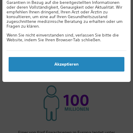
Garantien in Bezug auf die bereitgestellten Informationen
oder deren Vollständigkeit, Genauigkeit oder Aktualität. Wir
Aufgegebene Hobbys. Strapazierte
empfehlen Ihnen dringend, Ihren Arzt oder Ärztin zu
konsultieren, um eine auf Ihren Gesundheitszustand
Beziehungen. Gefährdete Karrieren.
zugeschnittene medizinische Beratung zu erhalten oder um
Fragen zu klären.
Schmerz kann viel von dem rauben, was
einen Menschen ausmacht.
Wenn Sie nicht einverstanden sind, verlassen Sie bitte die
Website, indem Sie Ihren Browser-Tab schließen.
Chronische Schmerzen sind definiert als kontinuierliche und
dauerhafte Schmerzen, die länger als 6 Monate anhalten.Sie
können überall im Körper auftreten, über Monate oder sogar
Akzeptieren
1
Jahre hinweg andauern und sehr schwer zubehandeln sein.
Einer von fünf Erwachsenen in Europa leidet unter