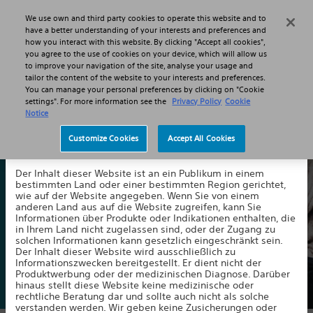
MENU
We use own and third party cookies to operate this website and to
Haftungsausschluss
have a better understanding of your interests and preferences and
how you interact with this website. By clicking "Accept all cookies",
you agree to the use of cookies on your device, which will allow us
to improve your navigation of the site, analyse your usage and
tailor the content of the website to your interests and preferences.
You can manage your personal preferences by clicking on "Cookie
settings". For more information see the
Privacy Policy
Cookie
Über chronische Schmerzen
Notice
Wir wissen, dass jeder Tag ein Kampf ist. Aber es gibt
Customize Cookies
Accept All Cookies
Willkommen auf unserer Website. Indem Sie auf die
Behandlungsmöglichkeiten, um Ihre chronischen Schmerzen
Schaltfläche unten klicken, akzeptieren Sie Folgendes:
in den Griff zu bekommen und Ihre Lebensqualität
Der Inhalt dieser Website ist an ein Publikum in einem
zurückzugewinnen
bestimmten Land oder einer bestimmten Region gerichtet,
wie auf der Website angegeben. Wenn Sie von einem
anderen Land aus auf die Website zugreifen, kann Sie
Informationen über Produkte oder Indikationen enthalten, die
Kontaktieren Sie uns
in Ihrem Land nicht zugelassen sind, oder der Zugang zu
solchen Informationen kann gesetzlich eingeschränkt sein.
Der Inhalt dieser Website wird ausschließlich zu
Informationszwecken bereitgestellt. Er dient nicht der
Produktwerbung oder der medizinischen Diagnose. Darüber
hinaus stellt diese Website keine medizinische oder
rechtliche Beratung dar und sollte auch nicht als solche
verstanden werden. Wir geben keine Zusicherungen oder