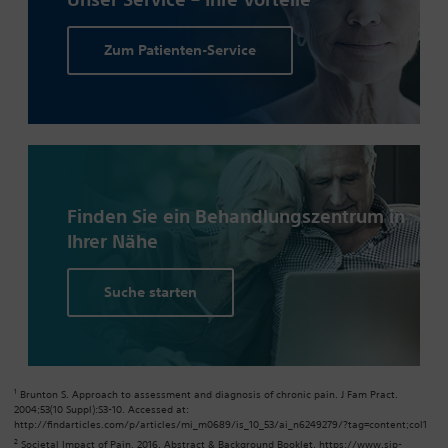
Zum Patienten-Service
Finden Sie ein Behandlungs­zentrum in
Ihrer Nähe
Suche starten
1
Brunton S. Approach to assessment and diagnosis of chronic pain. J Fam Pract.
2004;53(10 Suppl):S3-10. Accessed at:
http://findarticles.com/p/articles/mi_m0689/is_10_53/ai_n6249279/?tag=content;col1
2
Societal Impact of Pain, 2016. Abstract & Background Booklet. https://www.sip-