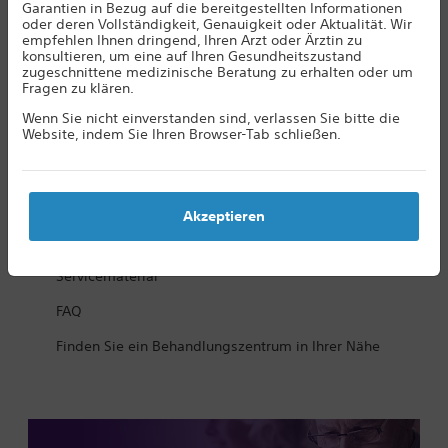
Garantien in Bezug auf die bereitgestellten Informationen
Bildgebende Verfahren mit SCS-Implantat
oder deren Vollständigkeit, Genauigkeit oder Aktualität. Wir
empfehlen Ihnen dringend, Ihren Arzt oder Ärztin zu
Bildgebung bei SCS - welche Verfahren sind möglich?
konsultieren, um eine auf Ihren Gesundheitszustand
zugeschnittene medizinische Beratung zu erhalten oder um
Effektive Schmerztherapie mit Radiofrequenzablation
Fragen zu klären.
Wenn Sie nicht einverstanden sind, verlassen Sie bitte die
Das Leben nach der OP - Patienten berichten
Website, indem Sie Ihren Browser-Tab schließen.
Lauras Erfahrung mit Radiofrequenzablation
Infomaterialien zum Thema Rückenmarstimulation
Akzeptieren
Service Programm
Servicematerial
FAQ
Finden Sie ein Behandlungszentrum in Ihrer Nähe