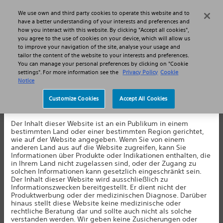
MENU
We use own and third party cookies to operate this website and to
Haftungsausschluss
have a better understanding of your interests and preferences and
how you interact with this website. By clicking "Accept all cookies",
you agree to the use of cookies on your device, which will allow us
to improve your navigation of the site, analyse your usage and
tailor the content of the website to your interests and preferences.
Site map
You can manage your personal preferences by clicking on "Cookie
settings". For more information see the
Privacy Policy
Cookie
Notice
Chronische Schmerzen
Customize Cookies
Accept All Cookies
Willkommen auf unserer Website. Indem Sie auf die
Chronische Schmerzen lindern
Schaltfläche unten klicken, akzeptieren Sie Folgendes:
Der Inhalt dieser Website ist an ein Publikum in einem
Schmerzwert bestimmen
bestimmten Land oder einer bestimmten Region gerichtet,
wie auf der Website angegeben. Wenn Sie von einem
Krankheitsbilder
anderen Land aus auf die Website zugreifen, kann Sie
Informationen über Produkte oder Indikationen enthalten, die
Rückenmarkstimulation - SCS
in Ihrem Land nicht zugelassen sind, oder der Zugang zu
solchen Informationen kann gesetzlich eingeschränkt sein.
Der Inhalt dieser Website wird ausschließlich zu
Produkte für die Rückenmarkstimulation
Informationszwecken bereitgestellt. Er dient nicht der
Produktwerbung oder der medizinischen Diagnose. Darüber
Der Weg zur Rückenmarkstimulation
hinaus stellt diese Website keine medizinische oder
rechtliche Beratung dar und sollte auch nicht als solche
Rückenmarkstimulation ausprobieren
verstanden werden. Wir geben keine Zusicherungen oder