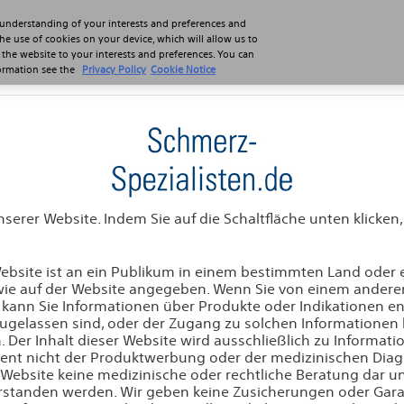
 understanding of your interests and preferences and
the use of cookies on your device, which will allow us to
usschluss
 the website to your interests and preferences. You can
formation see the
Privacy Policy
Cookie Notice
ckenmark-
Radiofrequenz-
Leben
imulation
ablation
der O
erer Website. Indem Sie auf die Schaltfläche unten klicken,
 bei
n
 Website ist an ein Publikum in einem bestimmten Land oder
 wie auf der Website angegeben. Wenn Sie von einem andere
 kann Sie Informationen über Produkte oder Indikationen ent
zugelassen sind, oder der Zugang zu solchen Informationen 
rfahren eine
. Der Inhalt dieser Website wird ausschließlich zu Informat
zliche
 dient nicht der Produktwerbung oder der medizinischen Dia
ellt.
e Website keine medizinische oder rechtliche Beratung dar u
verstanden werden. Wir geben keine Zusicherungen oder Gara