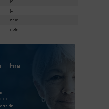
ja
ja
nein
nein
 – Ihre
hr
 111
erts.de