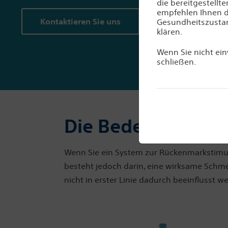
die bereitgestellt
empfehlen Ihnen dr
Kontaktieren Sie uns
Gesundheitszustan
klären.
Wenn Sie nicht ein
schließen.
Die Bedeutung bil
Wenn Sie ein System zur Rückenmarkstimula
besteht jedoch darin, eine wirksame Schme
nicht in erster Linie dadurch beeinflusst 