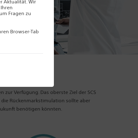
 Aktualität. Wir
 Ihren
 um Fragen zu
Ihren Browser-Tab
SCS
n zur Verfügung. Das oberste Ziel der SCS
 die Rückenmarkstimulation sollte aber
 Zukunft benötigen könnten.