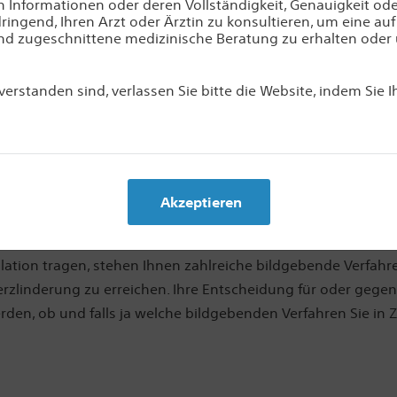
en Informationen oder deren Vollständigkeit, Genauigkeit oder
ingend, Ihren Arzt oder Ärztin zu konsultieren, um eine auf
d zugeschnittene medizinische Beratung zu erhalten oder
verstanden sind, verlassen Sie bitte die Website, indem Sie 
Akzeptieren
dgebender Verfahren bei 
tion tragen, stehen Ihnen zahlreiche bildgebende Verfahre
rzlinderung zu erreichen. Ihre Entscheidung für oder gegen
werden, ob und falls ja welche bildgebenden Verfahren Sie in