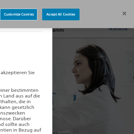
Customize Cookies
Accept All Cookies
 nach
Service-
P
Programm
 akzeptieren Sie
 einer bestimmten
n Land aus auf die
halten, die in
kann gesetzlich
ionszwecken
gnose. Darüber
nd sollte auch
ntien in Bezug auf