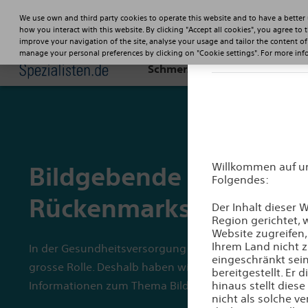
We use own and third party cookies to operate this website and to have a better
how you interact with this website. By clicking "Accept all cookies", you agree to 
Haftungsa
improve your navigation of the site, analyse your usage and tailor the content of
manage your personal preferences by clicking on "Cookie settings". For more in
Chronische
Rü
Schmerzen
st
Willkommen auf uns
Bildgebende Verfahren
Folgendes:
Rückenmarkstimulatio
Der Inhalt dieser
Region gerichtet,
Website zugreifen,
Ihrem Land nicht 
In der Gesundheitsversorgung spielen bildgebende Ve
eingeschränkt sein
grosse Rolle. Deshalb haben wir für Sie hier einige nüt
bereitgestellt. Er
Informationen zum Thema Bildgebung zusammengest
hinaus stellt dies
nicht als solche 