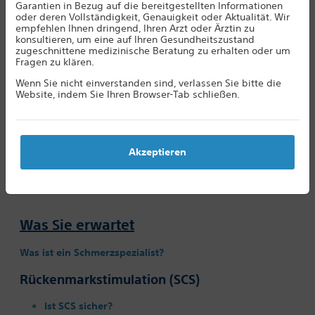
Garantien in Bezug auf die bereitgestellten Informationen
oder deren Vollständigkeit, Genauigkeit oder Aktualität. Wir
empfehlen Ihnen dringend, Ihren Arzt oder Ärztin zu
Möglicherweise ist bei Ihnen eine Rückenmarkstimulation (SCS)
konsultieren, um eine auf Ihren Gesundheitszustand
zugeschnittene medizinische Beratung zu erhalten oder um
oder eine Radiofrequenzablation (RFA) geplant? Oder Sie
Fragen zu klären.
möchten einfach mehr über diese Verfahren wissen? Dann
Wenn Sie nicht einverstanden sind, verlassen Sie bitte die
finden Sie hier hilfreiche Informationen zu diesen Therapien von
Website, indem Sie Ihren Browser-Tab schließen.
Boston Scientific. Die nachstehenden Informationen sind
Empfehlungen, und Ihr medizinisches Team sollte immer zu
Rate gezogen werden. Wir hoffen, dass diese Hinweise und
Informationen Ihnen bei der Entscheidung für eine Behandlung
Akzeptieren
helfen oder Sie dabei unterstützen, die bereits bestehende
Therapie bestmöglich für Sie zu nutzen.
Was Sie erwartet
Was ist ein Schmerzspezialist?
Rückenmarkstimulation (SCS)
Ist SCS sicher?