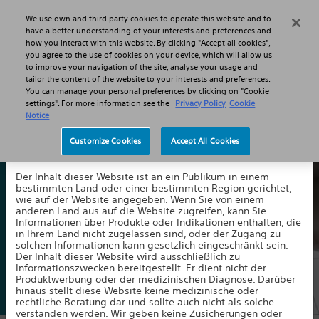
MENU
We use own and third party cookies to operate this website and to
Haftungsausschluss
have a better understanding of your interests and preferences and
how you interact with this website. By clicking "Accept all cookies",
you agree to the use of cookies on your device, which will allow us
to improve your navigation of the site, analyse your usage and
tailor the content of the website to your interests and preferences.
You can manage your personal preferences by clicking on "Cookie
settings". For more information see the
Privacy Policy
Cookie
Notice
Häufig gestellte Fragen
Customize Cookies
Accept All Cookies
Willkommen auf unserer Website. Indem Sie auf die
Hier finden Sie Antworten auf Fragen zu SCS und RF, die uns
Schaltfläche unten klicken, akzeptieren Sie Folgendes:
am häufigsten gestellt werden.
Der Inhalt dieser Website ist an ein Publikum in einem
bestimmten Land oder einer bestimmten Region gerichtet,
wie auf der Website angegeben. Wenn Sie von einem
anderen Land aus auf die Website zugreifen, kann Sie
Kontaktieren Sie uns
Informationen über Produkte oder Indikationen enthalten, die
in Ihrem Land nicht zugelassen sind, oder der Zugang zu
solchen Informationen kann gesetzlich eingeschränkt sein.
Der Inhalt dieser Website wird ausschließlich zu
Informationszwecken bereitgestellt. Er dient nicht der
Produktwerbung oder der medizinischen Diagnose. Darüber
hinaus stellt diese Website keine medizinische oder
rechtliche Beratung dar und sollte auch nicht als solche
verstanden werden. Wir geben keine Zusicherungen oder